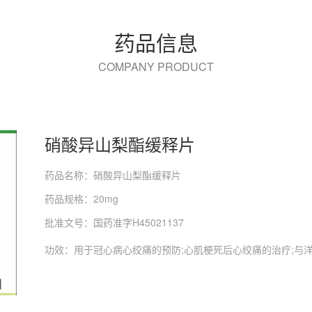
药品信息
COMPANY PRODUCT
硝酸异山梨酯缓释片
药品名称：硝酸异山梨酯缓释片
药品规格：20mg
批准文号：国药准字H45021137
功效：用于冠心病心绞痛的预防;心肌梗死后心绞痛的治疗;与