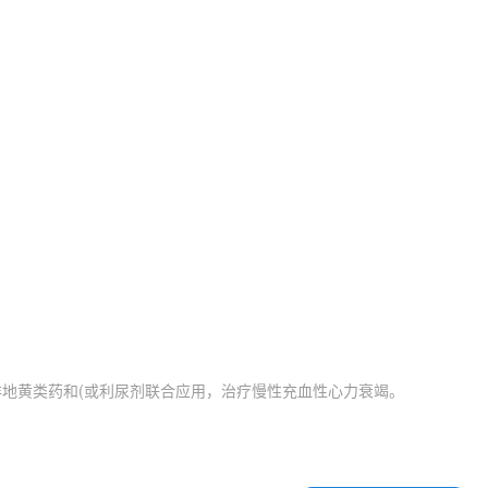
洋地黄类药和(或利尿剂联合应用，治疗慢性充血性心力衰竭。